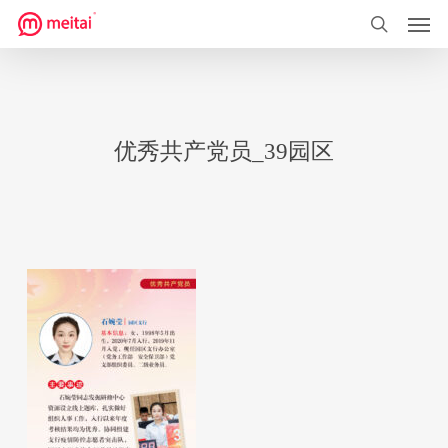
菜单
跳
到
搜索
主
要
内
优秀共产党员_39园区
容