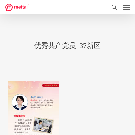
菜单
跳
到
搜索
主
要
内
优秀共产党员_37新区
容