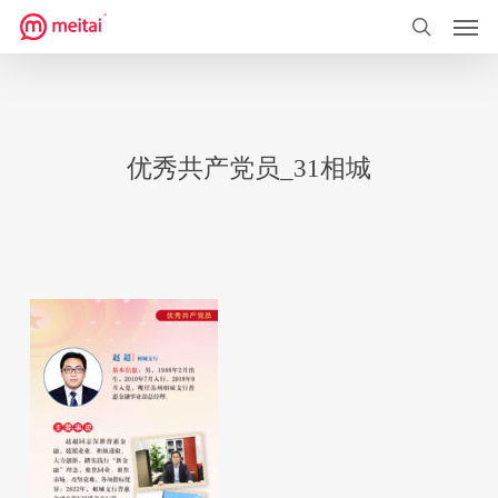
菜单
跳
到
搜索
主
要
内
优秀共产党员_31相城
容