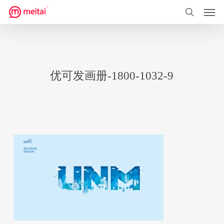
菜单
跳
到
搜索
主
要
内
优可发画册-1800-1032-9
容