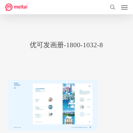
菜单
跳
到
搜索
主
要
内
优可发画册-1800-1032-8
容