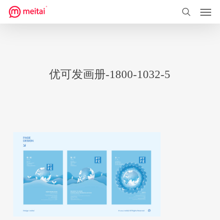
菜单
跳
到
搜索
主
要
内
优可发画册-1800-1032-5
容