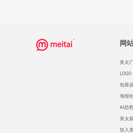
网
美太
LOGO 
包装
海报
AI趋
美太
加入