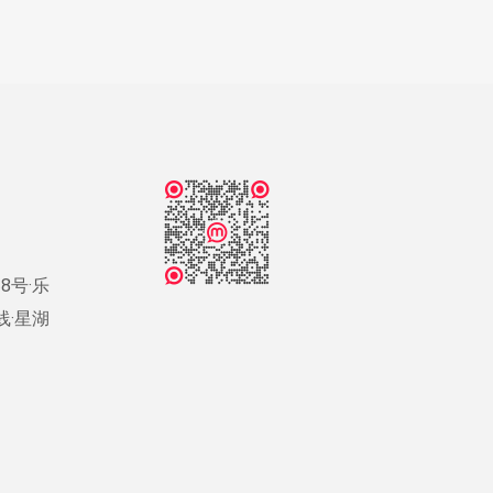
8号·乐
号线·星湖