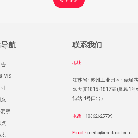
站导航
联系我们
地址：
广告
& VIS
江苏省 · 苏州工业园区 · 嘉瑞巷
设计
嘉大厦1815-1817室·(地铁1
街站·4号口出）
创意
势洞察
电话：
18662625799
观点
Email：
meitai@meitaiad.com
美太