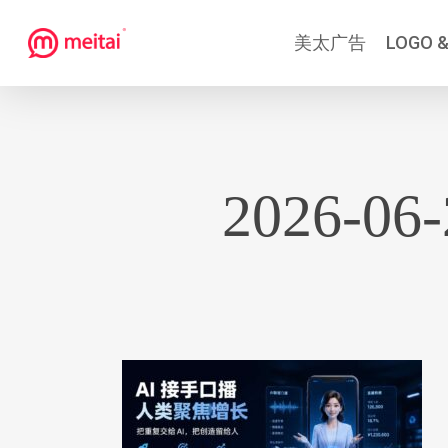
跳
美太广告
LOGO &
到
主
要
内
容
2026-0