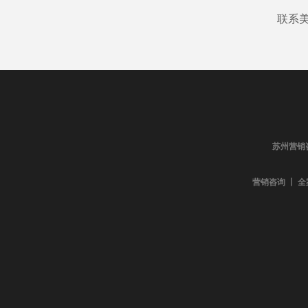
联系
苏州营销
营销咨询 丨 全