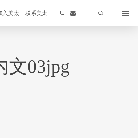
搜
索
phone
email
加入美太
联系美太
菜
单
内文03jpg