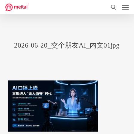
菜单
跳
到
搜索
主
要
内
2026-06-20_交个朋友AI_内文01jpg
容