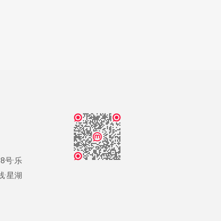
8号·乐
号线·星湖