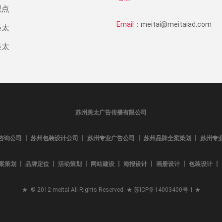
观点
Email：
meitai@meitaiad.com
美太
美太
苏州美太广告传播有限公司
咨询公司 丨 苏州包装设计公司 丨 苏州专业广告公司 丨 苏州品牌全案策划 丨 苏州专
案策划 丨 品牌定位 丨 活动策划 丨 网站建设 丨 海报设计 丨 画册设计 丨 包装设计 丨 L
★ © 2012 meitai All Rights Reserved. ★
苏ICP备14003400号-1
★