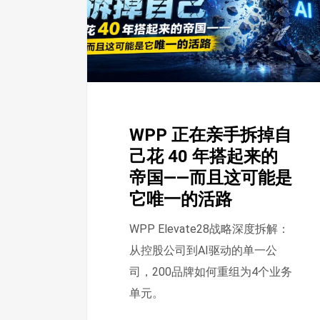
手
拆
掉
自
己
花
WPP 正在亲手拆掉自
40
己花 40 年搭起来的
年
帝国——而且这可能是
搭
它唯一的活路
起
来
WPP Elevate28战略深度拆解：
的
从控股公司到AI驱动的单一公
帝
司，200品牌如何重组为4个业务
国
单元。
——