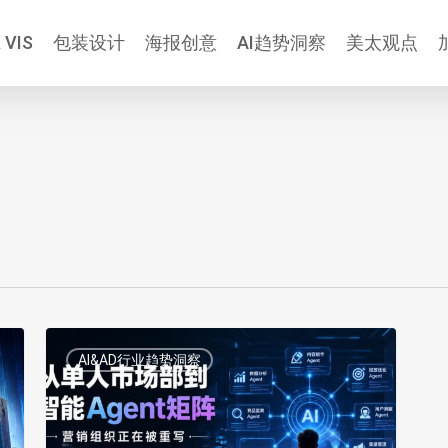
 VIS
包装设计
海报创意
AI趋势洞察
美太观点
从
AI&AD行业趋势洞察
单
人
市