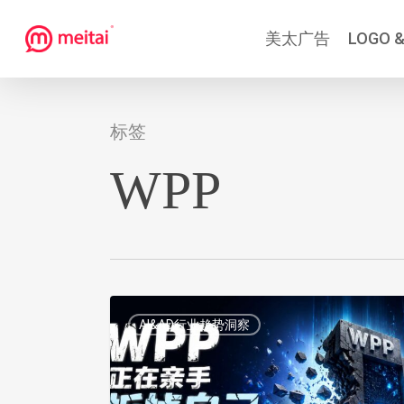
跳
美太广告
LOGO &
到
主
要
内
标签
容
WPP
WPP
AI&AD行业趋势洞察
正
在
亲