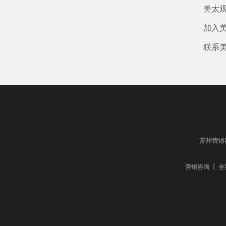
美太
加入
联系
苏州营销
营销咨询 丨 全