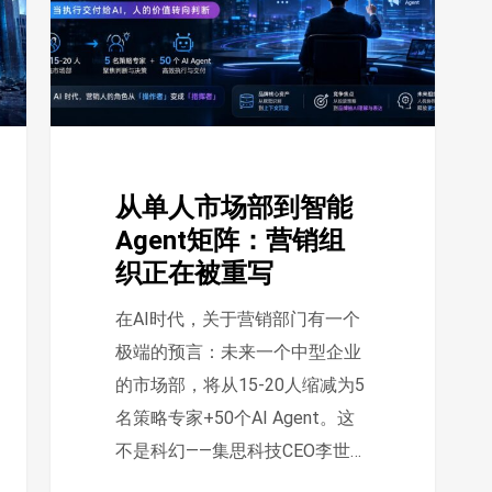
场
部
到
智
能
Agent
从单人市场部到智能
矩
Agent矩阵：营销组
阵：
织正在被重写
营
销
在AI时代，关于营销部门有一个
组
极端的预言：未来一个中型企业
织
的市场部，将从15-20人缩减为5
正
名策略专家+50个AI Agent。这
在
不是科幻——集思科技CEO李世…
被