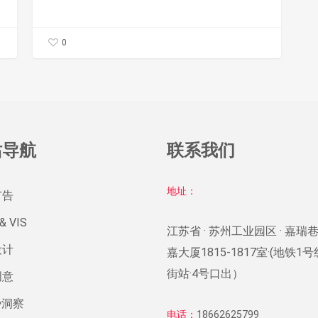
重
写
0
站导航
联系我们
地址：
广告
& VIS
江苏省 · 苏州工业园区 · 嘉瑞巷
设计
嘉大厦1815-1817室·(地铁1
街站·4号口出）
创意
势洞察
电话：
18662625799