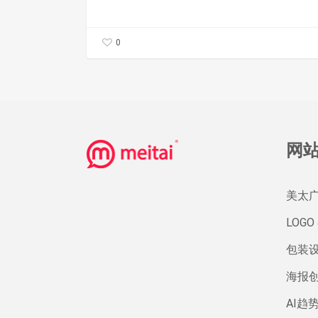
而
且
0
这
可
能
是
它
网
唯
一
美太
的
LOGO 
活
路
包装
海报
AI趋