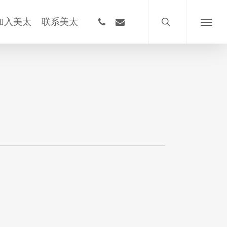
搜
索
phone
email
加入美太
联系美太
菜
单