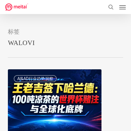
菜单
跳
到
搜索
主
要
标签
内
WALOVI
容
王
1
AI&AD行业趋势洞察
老
吉
签
下
哈
兰