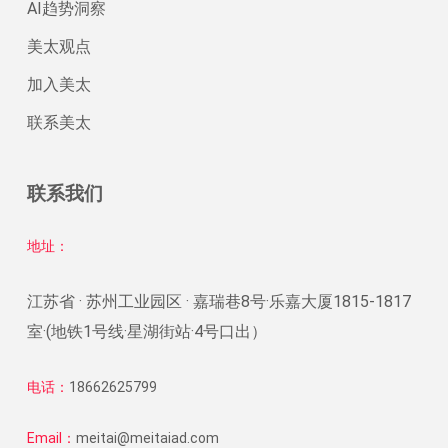
AI趋势洞察
美太观点
加入美太
联系美太
联系我们
地址：
江苏省 · 苏州工业园区 · 嘉瑞巷8号·乐嘉大厦1815-1817
室·(地铁1号线·星湖街站·4号口出）
电话：
18662625799
Email：
meitai@meitaiad.com