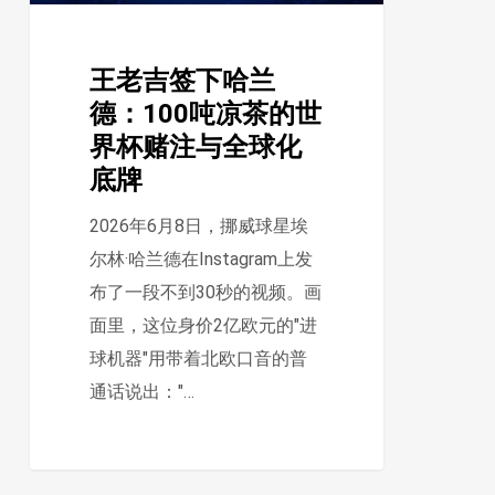
德：
100
王老吉签下哈兰
吨
德：100吨凉茶的世
凉
界杯赌注与全球化
茶
底牌
的
世
2026年6月8日，挪威球星埃
界
尔林·哈兰德在Instagram上发
杯
布了一段不到30秒的视频。画
赌
面里，这位身价2亿欧元的"进
注
球机器"用带着北欧口音的普
与
通话说出："…
全
球
化