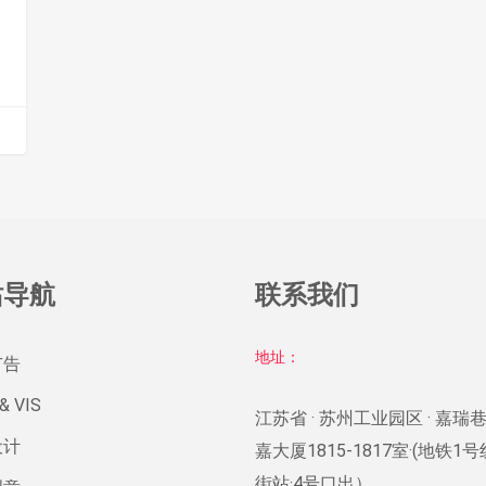
站导航
联系我们
地址：
广告
& VIS
江苏省 · 苏州工业园区 · 嘉瑞巷
设计
嘉大厦1815-1817室·(地铁1
街站·4号口出）