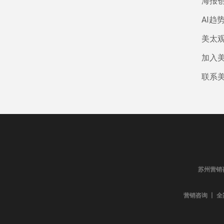
海报
AI趋
美太
加入
联系
苏州营销
营销咨询 丨 全