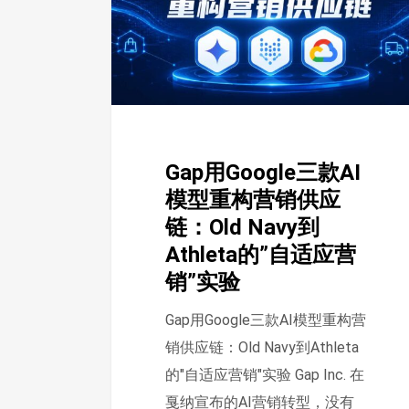
款
AI
模
型
重
构
Gap用Google三款AI
营
模型重构营销供应
销
链：Old Navy到
供
Athleta的”自适应营
应
销”实验
链：
Old
Gap用Google三款AI模型重构营
Navy
销供应链：Old Navy到Athleta
到
的"自适应营销"实验 Gap Inc. 在
Athleta
戛纳宣布的AI营销转型，没有