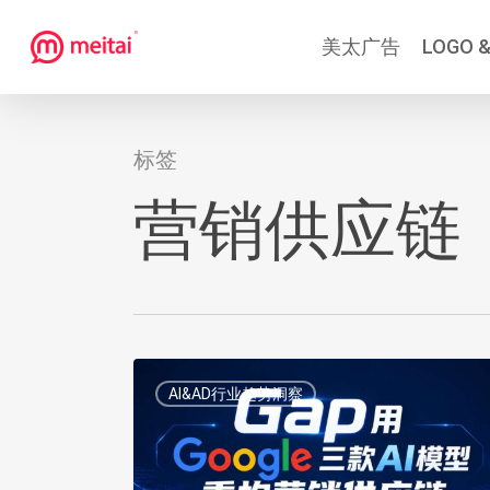
跳
美太广告
LOGO &
到
主
要
内
标签
容
营销供应链
Gap
AI&AD行业趋势洞察
用
Google
三