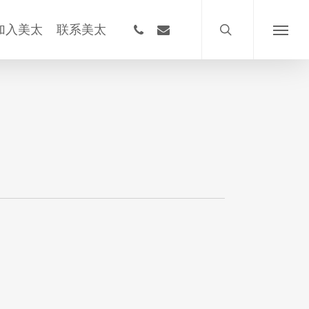
搜
索
phone
email
加入美太
联系美太
菜
单