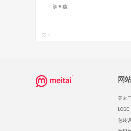
的”
谈'AI能…
自
适
应
0
营
销”
实
验
网
美太
LOGO 
包装