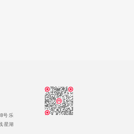
8号·乐
号线·星湖