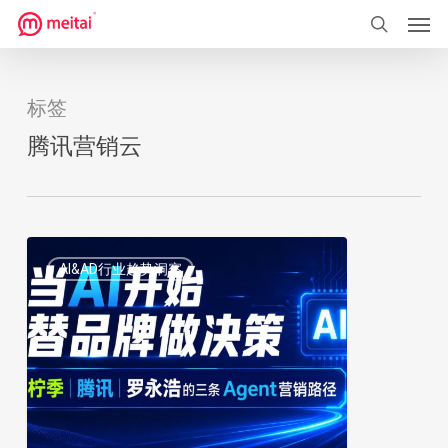
菜单
跳
到
搜索
主
要
标签
内
腾讯营销云
容
当
1
AI&AD行业趋势洞察
AI
开
始
替
品
牌