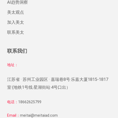
AI趋势洞察
美太观点
加入美太
联系美太
联系我们
地址：
江苏省 · 苏州工业园区 · 嘉瑞巷8号·乐嘉大厦1815-1817
室·(地铁1号线·星湖街站·4号口出）
电话：
18662625799
Email：
meitai@meitaiad.com