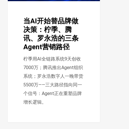
做
决
当AI开始替品牌做
策：
决策：柠季、腾
柠
讯、罗永浩的三条
季、
Agent营销路径
腾
讯、
柠季用AI全链路系统9天创收
罗
7000万；腾讯推出Agent组织
永
系统；罗永浩数字人一晚带货
浩
5500万——三大路径指向同一
的
个信号：Agent正在重塑品牌
三
增长逻辑。
条
Agent
营