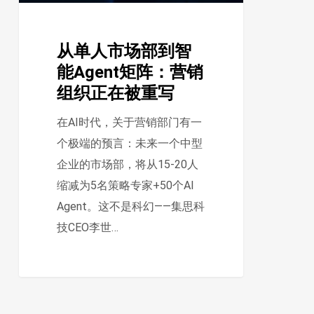
智
能
从单人市场部到智
Agent
能Agent矩阵：营销
矩
组织正在被重写
阵：
营
在AI时代，关于营销部门有一
销
个极端的预言：未来一个中型
组
企业的市场部，将从15-20人
织
缩减为5名策略专家+50个AI
正
Agent。这不是科幻——集思科
在
技CEO李世…
被
重
写