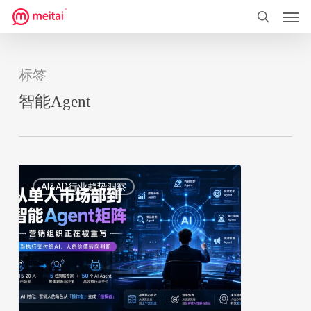
菜单
跳
到
搜索
主
要
标签
内
智能Agent
容
从
0
AI&AD行业趋势洞察
单
人
市
场
部
到