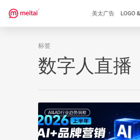
跳
美太广告
LOGO &
到
主
要
内
标签
容
数字人直播
AI+品
AI&AD行业趋势洞察
牌
营
销