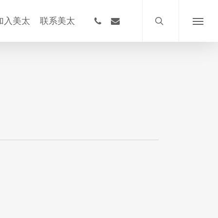
搜
索
phone
email
加入美太
联系美太
菜
单