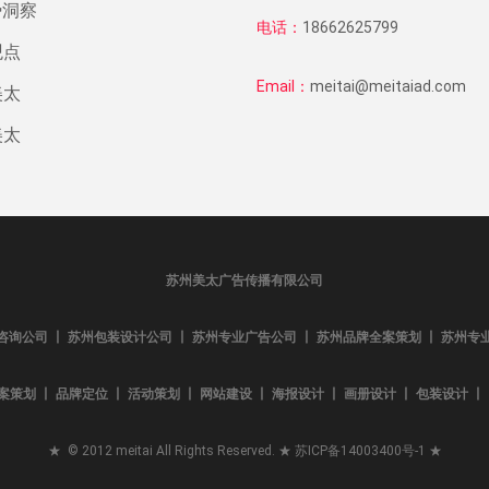
势洞察
电话：
18662625799
观点
Email：
meitai@meitaiad.com
美太
美太
苏州美太广告传播有限公司
咨询公司 丨 苏州包装设计公司 丨 苏州专业广告公司 丨 苏州品牌全案策划 丨 苏州专
案策划 丨 品牌定位 丨 活动策划 丨 网站建设 丨 海报设计 丨 画册设计 丨 包装设计 丨 L
★ © 2012 meitai All Rights Reserved. ★
苏ICP备14003400号-1
★