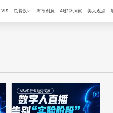
 VIS
包装设计
海报创意
AI趋势洞察
美太观点
数
AI&AD行业趋势洞察
字
人
直