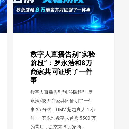
播
告
别”
实
验
阶
数字人直播告别”实验
段”：
阶段”：罗永浩和8万
罗
商家共同证明了一件
永
事
浩
和
数字人直播告别"实验阶段"：罗
8
永浩和8万商家共同证明了一件
万
事 26 分钟，GMV 超越真人 1 小
商
时——罗永浩数字人首秀 5500 万
家
的背后，是京东 8 万家商…