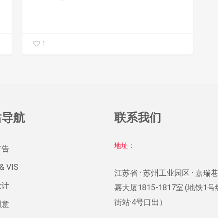
共
同
证
1
明
了
一
件
事
站导航
联系我们
地址：
广告
& VIS
江苏省 · 苏州工业园区 · 嘉瑞巷
设计
嘉大厦1815-1817室·(地铁1
街站·4号口出）
创意