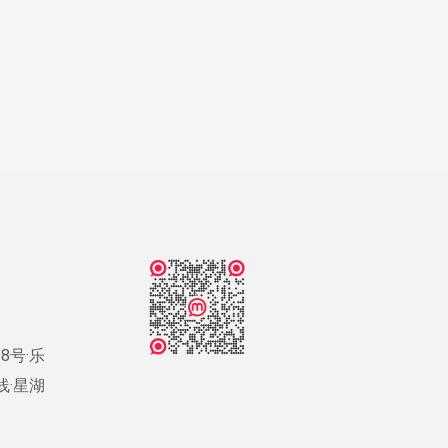
8号·乐
号线·星湖