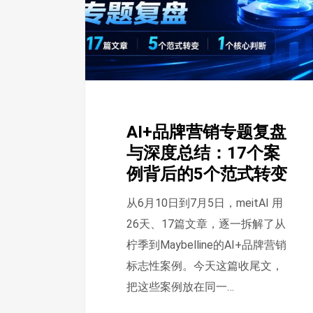
专
题
复
盘
与
深
AI+品牌营销专题复盘
度
与深度总结：17个案
总
例背后的5个范式转变
结：
17
从6月10日到7月5日，meitAI 用
个
26天、17篇文章，逐一拆解了从
案
柠季到Maybelline的AI+品牌营销
例
标志性案例。今天这篇收尾文，
背
把这些案例放在同一…
后