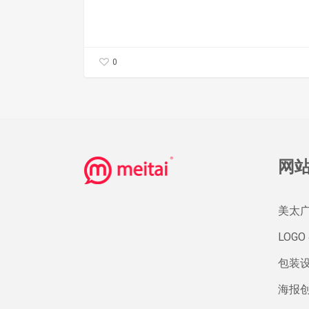
的
5
个
0
范
式
转
变
网
美太
LOGO 
包装
海报