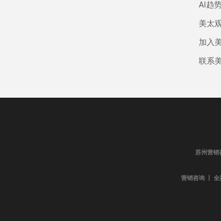
AI趋
美太
加入
联系
苏州营销
营销咨询 丨 全