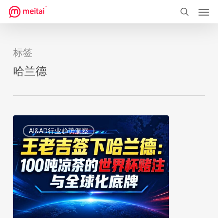
菜单
跳
到
搜索
主
要
标签
内
哈兰德
容
王
1
AI&AD行业趋势洞察
老
吉
签
下
哈
兰