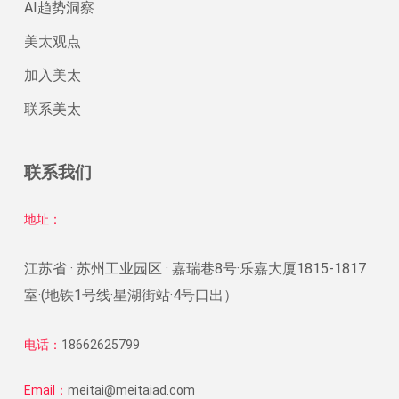
AI趋势洞察
美太观点
加入美太
联系美太
联系我们
地址：
江苏省 · 苏州工业园区 · 嘉瑞巷8号·乐嘉大厦1815-1817
室·(地铁1号线·星湖街站·4号口出）
电话：
18662625799
Email：
meitai@meitaiad.com