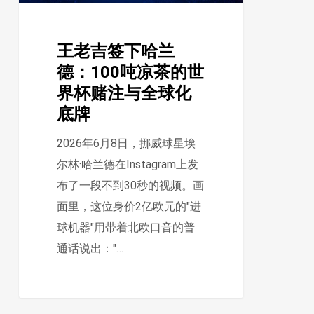
德：
100
王老吉签下哈兰
吨
德：100吨凉茶的世
凉
界杯赌注与全球化
茶
底牌
的
世
2026年6月8日，挪威球星埃
界
尔林·哈兰德在Instagram上发
杯
布了一段不到30秒的视频。画
赌
面里，这位身价2亿欧元的"进
注
球机器"用带着北欧口音的普
与
通话说出："…
全
球
化