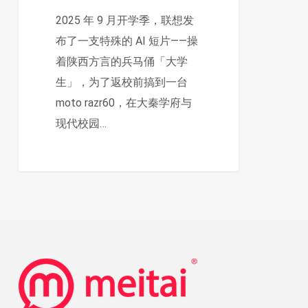
AI，
2025 年 9 月开学季，联想发
品
布了一支特殊的 AI 短片——操
牌
着陕西方言的兵马俑「大学
叙
生」，为了返校前搞到一台
事
moto razr60，在大秦学府与
创
现代校园…
新
的
范
式
革
命