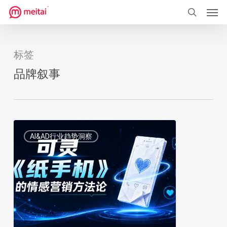
菜单
跳
到
搜索
主
要
标签
内
品牌叙事
容
最
1
AI&AD行业趋势洞察
「没
人
味」
的
AI，
拍