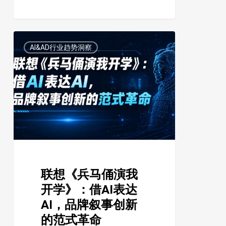
机》
的
情
联
1
AI&AD行业趋势洞察
感
想
营
《兵
销
马
方
俑
法
演
论
我
开
学》：
联想《兵马俑演我
借
开学》：借AI表达
AI
AI，品牌叙事创新
表
的范式革命
达