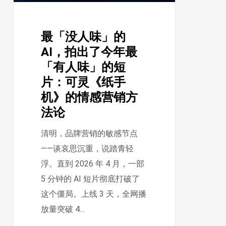
出
了
最「没人味」的
今
AI，拍出了今年最
年
「有人味」的短
最
片：可灵《纸手
「有
机》的情感营销方
人
法论
味」
的
清明，品牌营销的敏感节点
短
——谈哀思沉重，说踏青轻
片：
浮。直到 2026 年 4 月，一部
可
5 分钟的 AI 短片彻底打破了
灵
这个僵局。上线 3 天，全网播
《纸
放量突破 4…
手