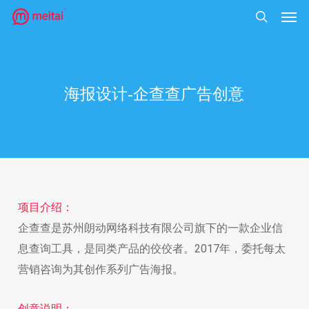
菜单
跳
到
搜索
主
要
海报设计-企查查广告创意
内
容
项目介绍：
企查查是苏州朗动网络科技有限公司旗下的一款企业信
息查询工具，是同类产品的佼佼者。2017年，委托每太
营销咨询为其创作系列广告海报。
创意说明：