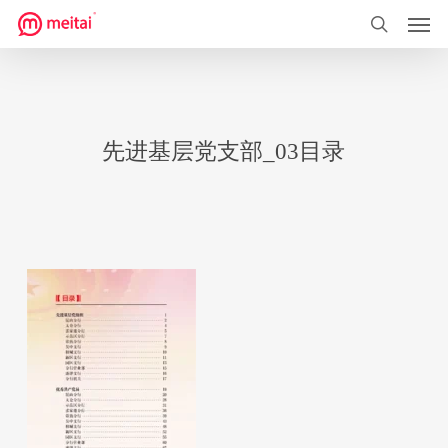
菜单
跳
到
搜索
主
要
内
先进基层党支部_03目录
容