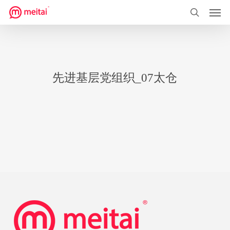
菜单
跳
到
搜索
主
要
内
先进基层党组织_07太仓
容