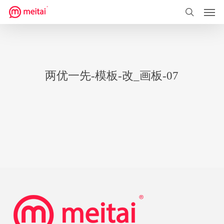
菜单
跳
到
搜索
主
要
内
两优一先-模板-改_画板-07
容